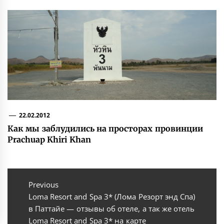
22.02.2012
Как мы заблудились на просторах провинции
Prachuap Khiri Khan
Навигация
по
Previous
Previous
Loma Resort and Spa 3* (Лома Резорт энд Спа)
записям
post:
в Паттайе — отзывы об отеле, а так же отель
Loma Resort and Spa 3* на карте