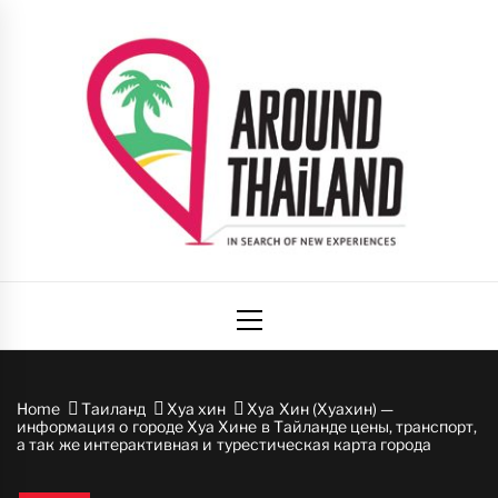
Skip
to
content
Вокруг
авторский путеводитель по стране улыбок
Primary
Таиланда
Menu
Home
Таиланд
Хуа хин
Хуа Хин (Хуахин) —
информация о городе Хуа Хине в Тайланде цены, транспорт,
а так же интерактивная и турестическая карта города