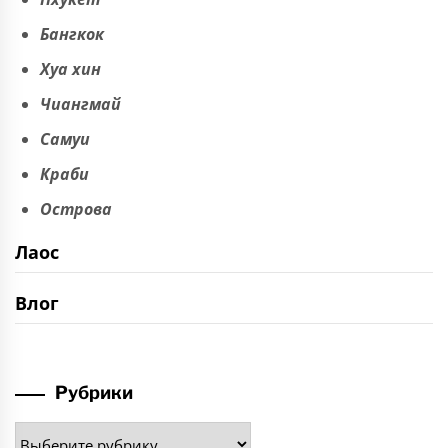
Бангкок
Хуа хин
Чиангмай
Самуи
Краби
Острова
Лаос
Влог
Рубрики
Рубрики