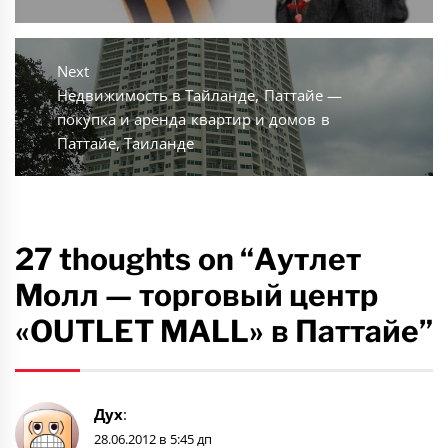
записям
post:
Next
Next
Недвижимость в Тайланде, Паттайе —
post:
покупка и аренда квартир и домов в
Паттайе, Таиланде
27 thoughts on “Аутлет
Молл — торговый центр
«OUTLET MALL» в Паттайе”
Дух
:
28.06.2012 в 5:45 дп