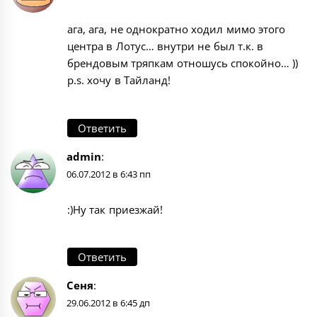
ага, ага, не однократно ходил мимо этого
центра в Лотус… внутри не был т.к. в
брендовым тряпкам отношусь спокойно… ))
p.s. хочу в Тайланд!
Ответить
admin
:
06.07.2012 в 6:43 пп
:)Ну так приезжай!
Ответить
Сеня
:
29.06.2012 в 6:45 дп