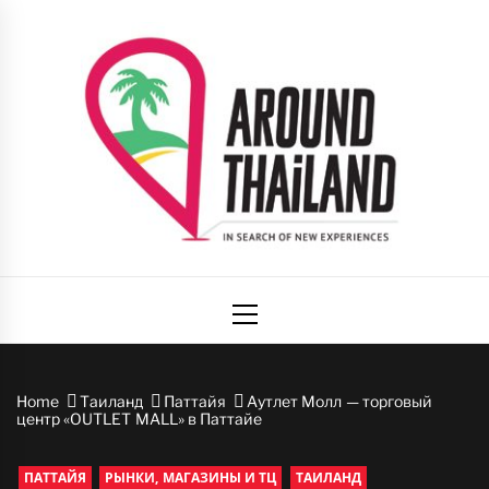
Skip
to
content
Вокруг
авторский путеводитель по стране улыбок
Primary
Таиланда
Menu
Home
Таиланд
Паттайя
Аутлет Молл — торговый
центр «OUTLET MALL» в Паттайе
ПАТТАЙЯ
РЫНКИ, МАГАЗИНЫ И ТЦ
ТАИЛАНД