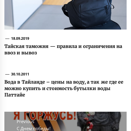
18.09.2019
Тайская таможня — правила и ограничения на
ввоз и вывоз
30.10.2011
Вода в Тайланде – цены на воду, а так же где ее
можно купить и стоимость бутылки воды
Паттайе
Навигация
по
Previous
Previous
С Днем победы!