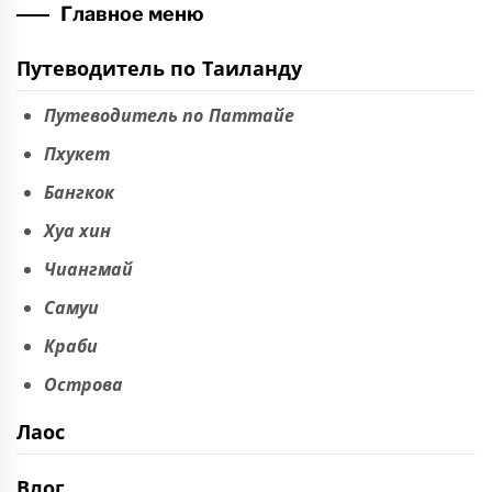
Главное меню
Путеводитель по Таиланду
Путеводитель по Паттайе
Пхукет
Бангкок
Хуа хин
Чиангмай
Самуи
Краби
Острова
Лаос
Влог