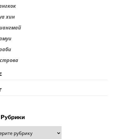
ангкок
уа хин
иангмай
амуи
раби
строва
с
г
Рубрики
рики