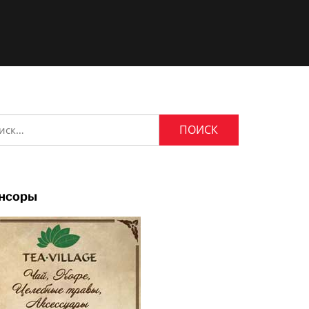
и:
нсоры