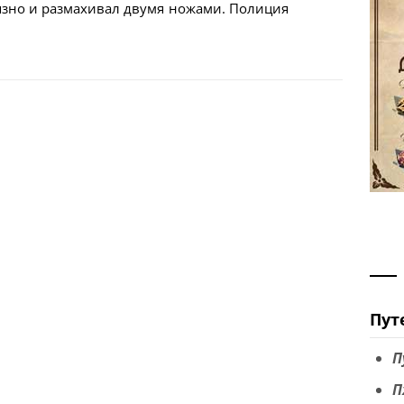
вязно и размахивал двумя ножами. Полиция
Пут
П
П