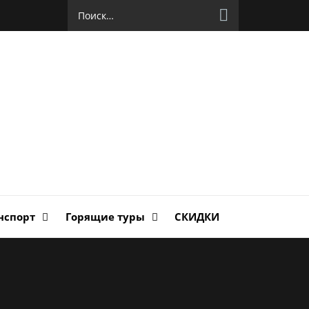
Найти:
руг
ланда
нспорт
Горящие туры
СКИДКИ