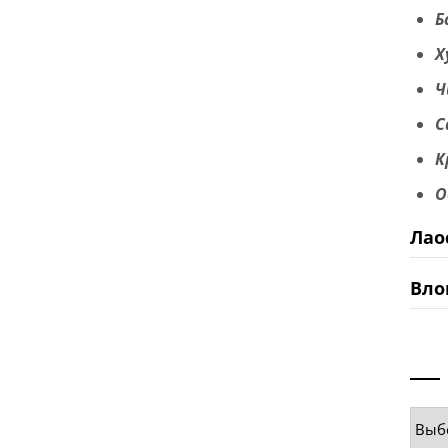
Б
Х
Ч
С
К
О
Лао
Вло
Руб