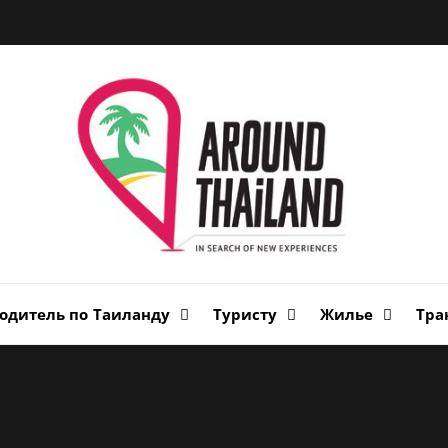
Вок
Таи
авторский путеводитель по стране улыбок
одитель по Таиланду
Туристу
Жилье
Тра