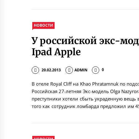
НОВОСТИ
У российской экс-мо
Ipad Apple
20.02.2013
ADMIN
0
В отеле Royal Cliff на Khao Phratamnuk по п
Российская 27-летняя Экс-модель Olga Nazyror
преступники хотели сбыть украденную вещь в
того как сотрудник ломбарда предложил им 45