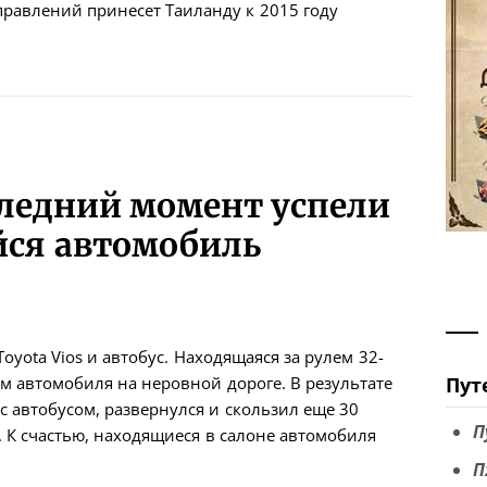
аправлений принесет Таиланду к 2015 году
следний момент успели
йся автомобиль
yota Vios и автобус. Находящаяся за рулем 32-
м автомобиля на неровной дороге. В результате
Пут
с автобусом, развернулся и скользил еще 30
П
я. К счастью, находящиеся в салоне автомобиля
П