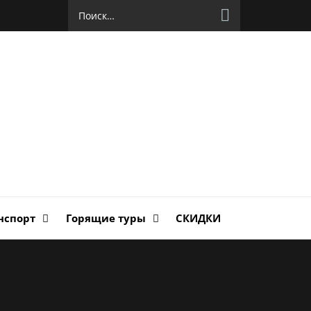
Найти:
руг
ланда
нспорт
Горящие туры
СКИДКИ