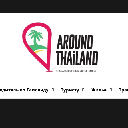
Вок
Таи
авторский путеводитель по стране улыбок
одитель по Таиланду
Туристу
Жилье
Тра