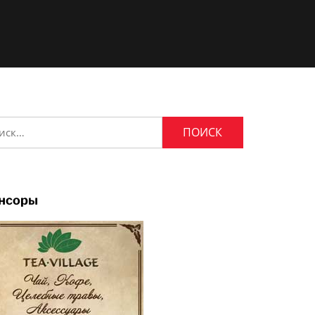
и:
нсоры