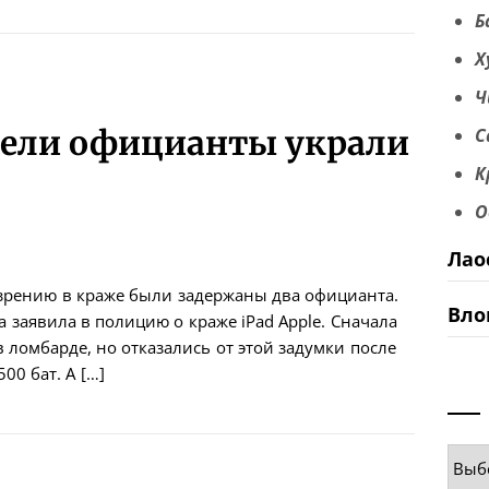
Б
Х
Ч
дели официанты украли
С
К
О
Лао
одозрению в краже были задержаны два официанта.
Вло
a заявила в полицию о краже iPad Apple. Сначала
 ломбарде, но отказались от этой задумки после
00 бат. А […]
Руб