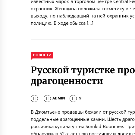
известных марок в торговом центре Central Fes
охранник. Женщина положила косметику в че
выходу, но наблюдавший на ней охранник усп
полицию. В ходе обыска […]
НОВОСТИ
Русской туристке пр
драгоценности
ADMIN
9
В Джомтьене продавцы бежали от русской тур
поддельные драгоценные камни. Шесть драго
россиянка купила у г-на Somkid Boonmee. Пр
обнаружила 52-х летнюю россиянку и двоих е