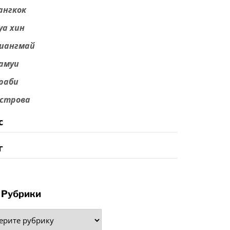
ангкок
уа хин
иангмай
амуи
раби
строва
с
г
Рубрики
рики