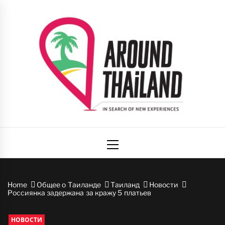
Skip
to
content
Вокруг
авторский путеводитель по стране улыбок
Primary
Таиланда
Menu
Home
Общее о Таиланде
Таиланд
Новости
Россиянка задержана за кражу 5 платьев
НОВОСТИ