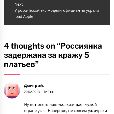
Next
Next
У российской экс-модели официанты украли
post:
Ipad Apple
4 thoughts on “Россиянка
задержана за кражу 5
платьев”
Дмитрий
:
20.02.2013 в 4:49 пп
Ну вот опять наш «колхоз» дает чужой
стране угля. Наверное, не совсем уж дураки