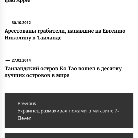
Ipad Apple
30.10.2012
Арестованы грабители, напавшие на Евгению
Николину в Таиланде
27.02.2014
Таиландский остров Ко Тао вошел в десятку
лучших островов в мире
Навигация
по
Previous
Previous
Украинец размахивал ножами в магазине 7-
записям
post:
Eleven