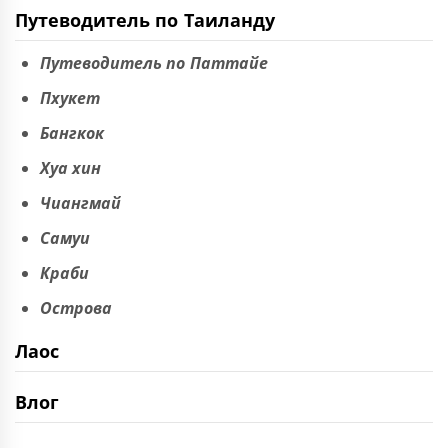
Путеводитель по Таиланду
Путеводитель по Паттайе
Пхукет
Бангкок
Хуа хин
Чиангмай
Самуи
Краби
Острова
Лаос
Влог