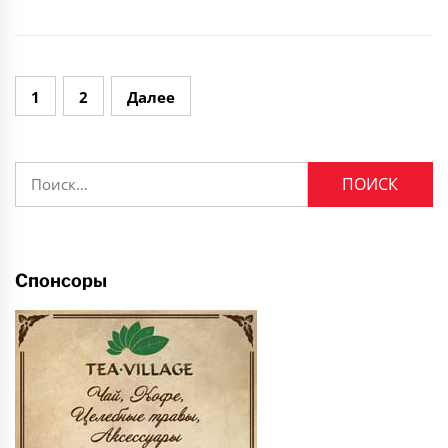
Навигация
1
2
Далее
по
записям
Найти:
Спонсоры