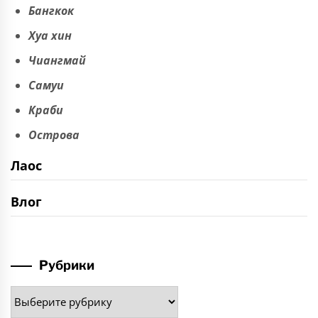
Бангкок
Хуа хин
Чиангмай
Самуи
Краби
Острова
Лаос
Влог
Рубрики
Рубрики