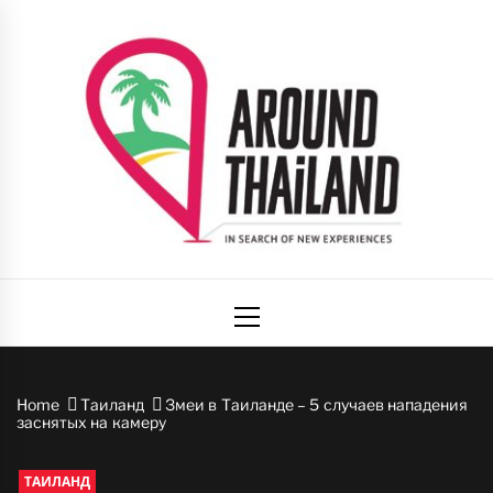
Skip
to
content
Вокруг
авторский путеводитель по стране улыбок
Primary
Таиланда
Menu
Home
Таиланд
Змеи в Таиланде – 5 случаев нападения
заснятых на камеру
ТАИЛАНД