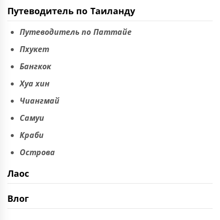
Путеводитель по Таиланду
Путеводитель по Паттайе
Пхукет
Бангкок
Хуа хин
Чиангмай
Самуи
Краби
Острова
Лаос
Влог