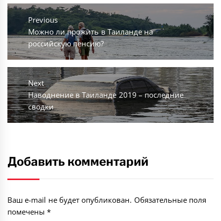
Навигация
по
Previous
Previous
Можно ли прожить в Таиланде на
записям
post:
российскую пенсию?
Next
Next
Наводнение в Таиланде 2019 – последние
post:
сводки
Добавить комментарий
Ваш e-mail не будет опубликован.
Обязательные поля
помечены
*