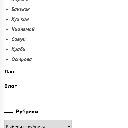
Бангкок
Хуа хин
Чиангмай
Самуи
Краби
Острова
Лаос
Влог
Рубрики
Рубрики