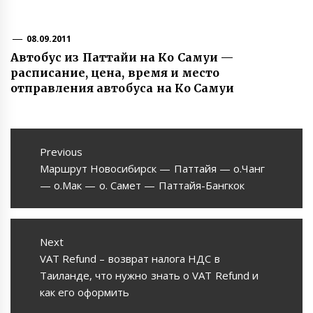
08.09.2011
Автобус из Паттайи на Ко Самуи —
расписание, цена, время и место
отправления автобуса на Ко Самуи
Навигация
по
Previous
Previous
Маршрут Новосибирск — Паттайя — о.Чанг
записям
post:
— о.Мак — о. Самет — Паттайя-Бангкок
Next
Next
VAT Refund – возврат налога НДС в
post:
Таиланде, что нужно знать о VAT Refund и
как его оформить