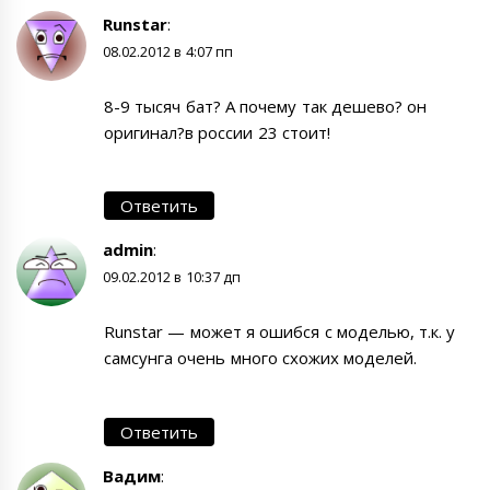
Runstar
:
08.02.2012 в 4:07 пп
8-9 тысяч бат? А почему так дешево? он
оригинал?в россии 23 стоит!
Ответить
admin
:
09.02.2012 в 10:37 дп
Runstar — может я ошибся с моделью, т.к. у
самсунга очень много схожих моделей.
Ответить
Вадим
: