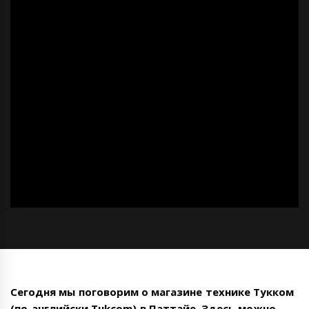
Сегодня мы поговорим о магазине технике Тукком
(по-английски Tukcom) в Паттайе. Здесь можно