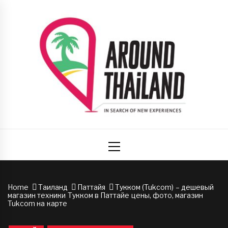
Skip
to
content
Вокруг
авторский путеводитель по стране улыбок
Primary
Таиланда
Menu
Home
Таиланд
Паттайя
Тукком (Tukcom) – дешевый
магазин техники Тукком в Паттайе цены, фото, магазин
Tukcom на карте