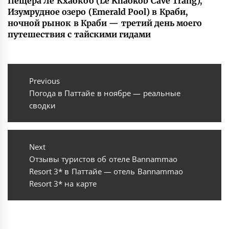
Пещера Ле Кхаокоб (Le Khaokob Cave Trang),
Изумрудное озеро (Emerald Pool) в Краби,
ночной рынок в Краби — третий день моего
путешествия с тайскими гидами
Навигация
по
Previous
Previous
Погода в Паттайе в ноябре — реальные
записям
post:
сводки
Next
Next
Отзывы туристов об отеле Bannammao
post:
Resort 3* в Паттайе — отель Bannammao
Resort 3* на карте