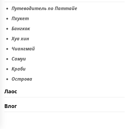
Путеводитель по Паттайе
Пхукет
Бангкок
Хуа хин
Чиангмай
Самуи
Краби
Острова
Лаос
Влог