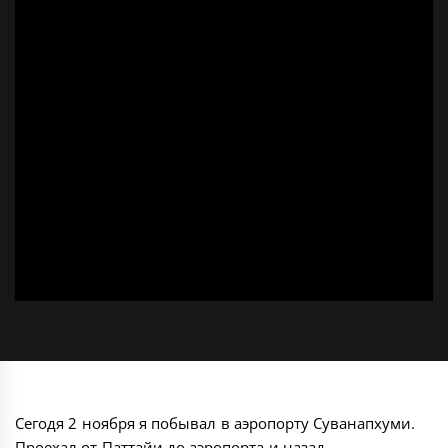
Сегодя 2 ноября я побывал в аэропорту Суванапхуми.
Проехал от Паттайи до аэропорта и назад.