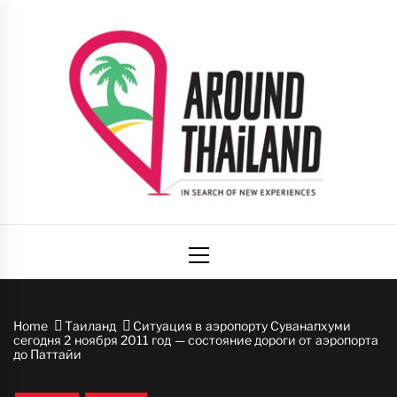
Skip
to
content
Вокруг
авторский путеводитель по стране улыбок
Primary
Таиланда
Menu
Home
Таиланд
Ситуация в аэропорту Суванапхуми
сегодня 2 ноября 2011 год — состояние дороги от аэропорта
до Паттайи