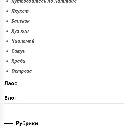
Путеводитель по Паттайе
Пхукет
Бангкок
Хуа хин
Чиангмай
Самуи
Краби
Острова
Лаос
Влог
Рубрики