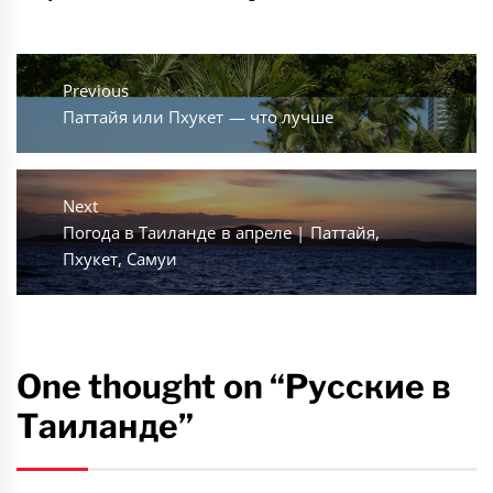
Навигация
по
Previous
Previous
Паттайя или Пхукет — что лучше
записям
post:
Next
Next
Погода в Таиланде в апреле | Паттайя,
post:
Пхукет, Самуи
One thought on “Русские в
Таиланде”