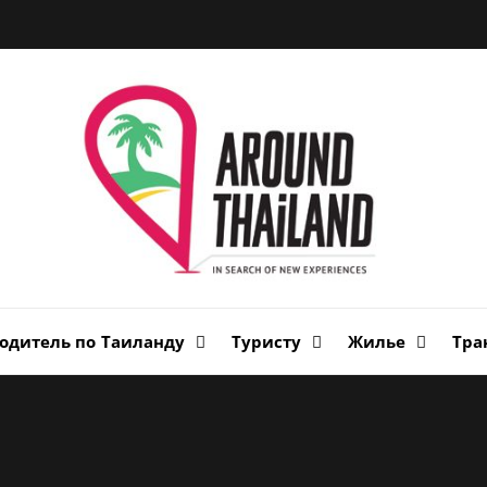
Вок
Таи
авторский путеводитель по стране улыбок
одитель по Таиланду
Туристу
Жилье
Тра