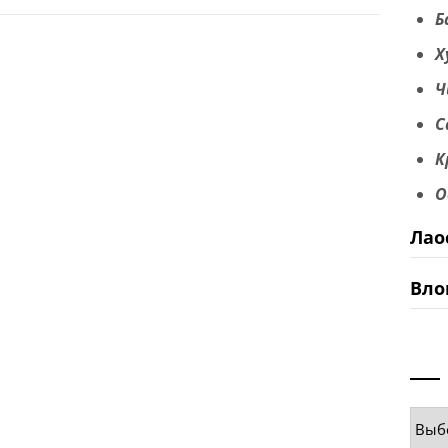
Б
Х
Ч
С
К
О
Лао
Вло
Руб