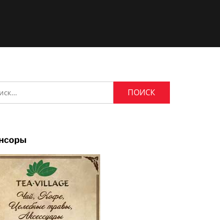
и:
нсоры