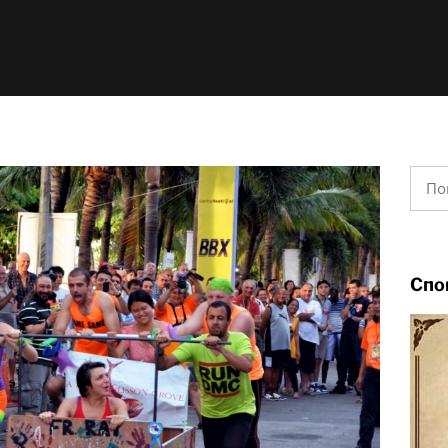
Найт
Спо