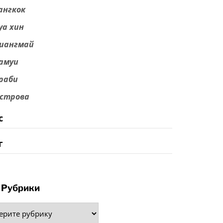
ангкок
уа хин
иангмай
амуи
раби
строва
с
г
Рубрики
рики