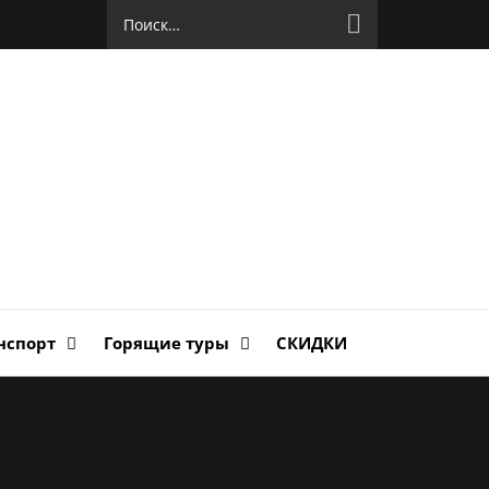
Найти:
руг
ланда
нспорт
Горящие туры
СКИДКИ