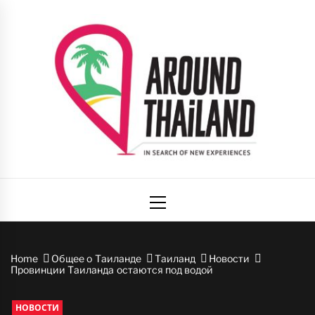
Skip
to
content
Вокруг
авторский путеводитель по стране улыбок
Primary
Таиланда
Menu
Home
Общее о Таиланде
Таиланд
Новости
Провинции Таиланда остаются под водой
НОВОСТИ