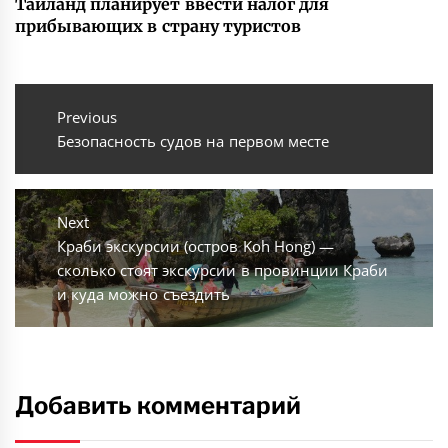
Таиланд планирует ввести налог для
прибывающих в страну туристов
Навигация
по
Previous
Previous
Безопасность судов на первом месте
записям
post:
Next
Next
Краби экскурсии (остров Koh Hong) —
post:
сколько стоят экскурсии в провинции Краби
и куда можно съездить
Добавить комментарий