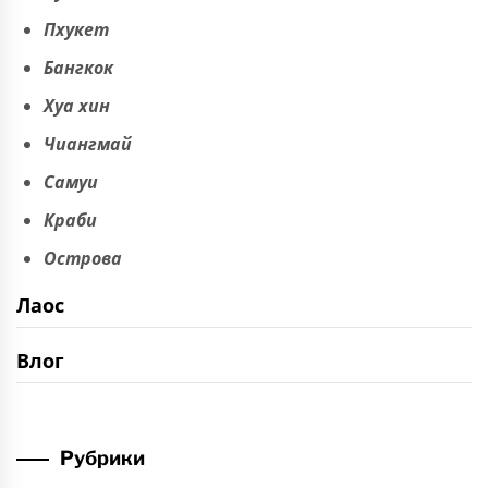
Пхукет
Бангкок
Хуа хин
Чиангмай
Самуи
Краби
Острова
Лаос
Влог
Рубрики