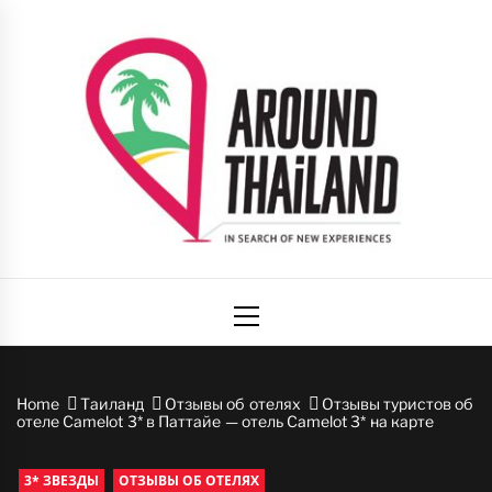
Skip
to
content
Вокруг
авторский путеводитель по стране улыбок
Primary
Таиланда
Menu
Home
Таиланд
Отзывы об отелях
Отзывы туристов об
отеле Camelot 3* в Паттайе — отель Camelot 3* на карте
3* ЗВЕЗДЫ
ОТЗЫВЫ ОБ ОТЕЛЯХ