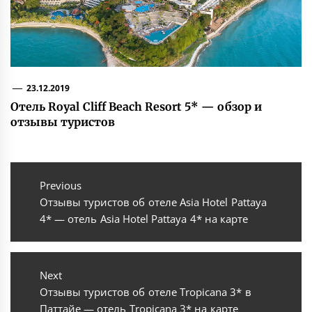
23.12.2019
Отель Royal Cliff Beach Resort 5* — обзор и
отзывы туристов
Навигация
по
Previous
Previous
Отзывы туристов об отеле Asia Hotel Pattaya
записям
post:
4* — отель Asia Hotel Pattaya 4* на карте
Next
Next
Отзывы туристов об отеле Tropicana 3* в
post:
Паттайе — отель Tropicana 3* на карте