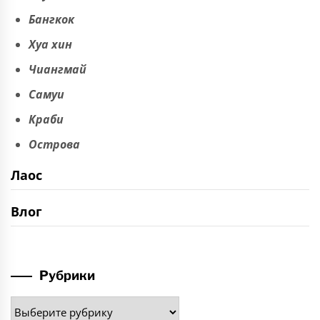
Бангкок
Хуа хин
Чиангмай
Самуи
Краби
Острова
Лаос
Влог
Рубрики
Рубрики