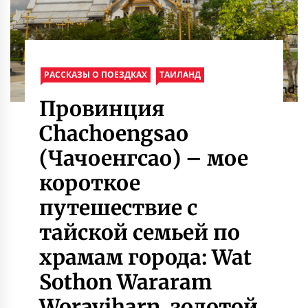
РАССКАЗЫ О ПОЕЗДКАХ
ТАИЛАНД
Провинция
Chachoengsao
(Чачоенгсао) – мое
короткое
путешествие с
тайской семьей по
храмам города: Wat
Sothon Wararam
Woraviharn, золотой