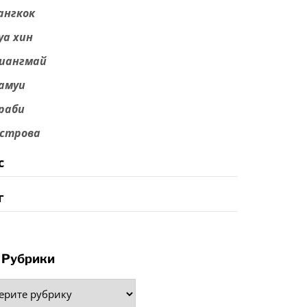
ангкок
уа хин
иангмай
амуи
раби
строва
с
г
Рубрики
рики