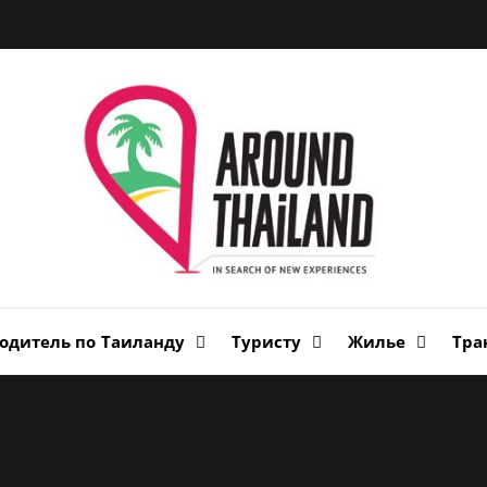
Вок
Таи
авторский путеводитель по стране улыбок
одитель по Таиланду
Туристу
Жилье
Тра