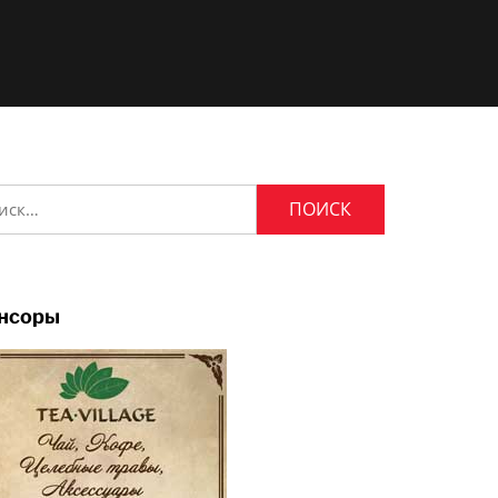
и:
нсоры