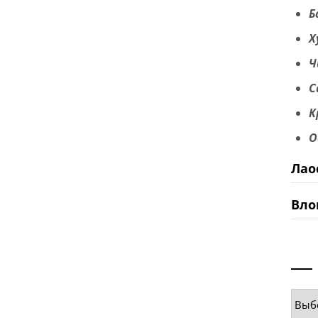
Б
Х
Ч
С
К
О
Лао
Вло
Руб