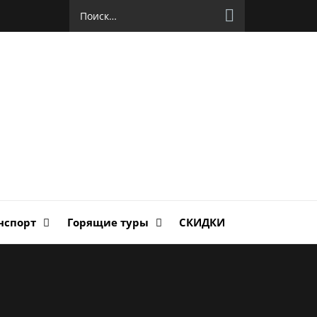
Найти:
руг
ланда
нспорт
Горящие туры
СКИДКИ