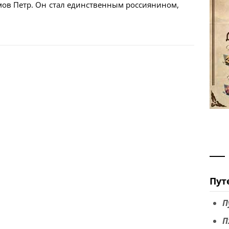
ов Петр. Он стал единственным россиянином,
Пут
П
П