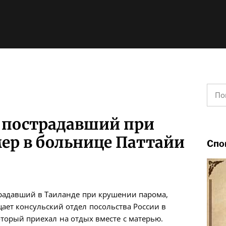
Найт
 пострадавший при
ер в больнице Паттайи
Спо
радавший в Таиланде при крушении парома,
ает консульский отдел посольства России в
который приехал на отдых вместе с матерью.