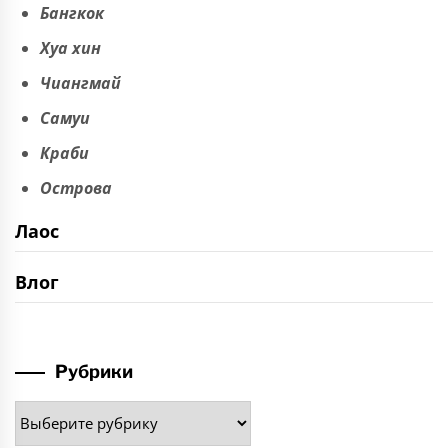
Бангкок
Хуа хин
Чиангмай
Самуи
Краби
Острова
Лаос
Влог
Рубрики
Рубрики