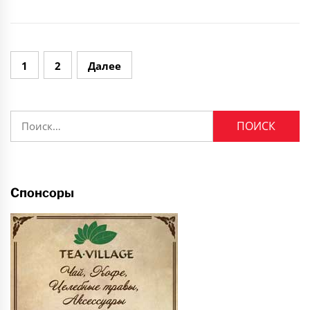
Навигация
1
2
Далее
по
записям
Найти:
Спонсоры