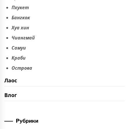
Пхукет
Бангкок
Хуа хин
Чиангмай
Самуи
Краби
Острова
Лаос
Влог
Рубрики