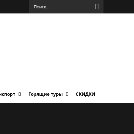
Найти:
руг
ланда
нспорт
Горящие туры
СКИДКИ