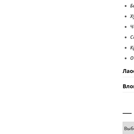
Б
Х
Ч
С
К
О
Лао
Вло
Руб