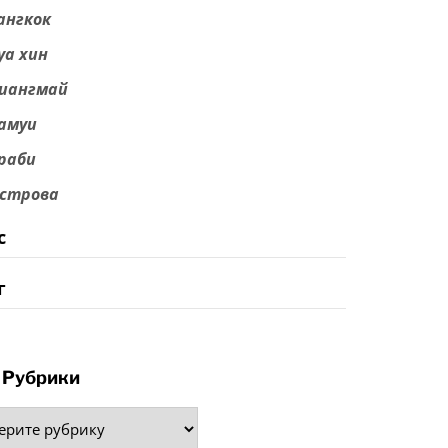
ангкок
уа хин
иангмай
амуи
раби
строва
с
г
Рубрики
рики