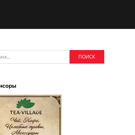
и:
нсоры