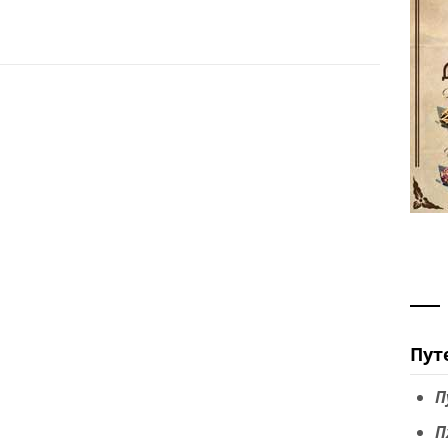
Пут
П
П