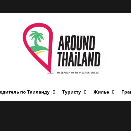
Вок
Таи
авторский путеводитель по стране улыбок
одитель по Таиланду
Туристу
Жилье
Тра