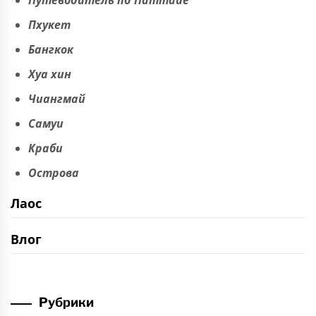
Путеводитель по Паттайе
Пхукет
Бангкок
Хуа хин
Чиангмай
Самуи
Краби
Острова
Лаос
Влог
Рубрики