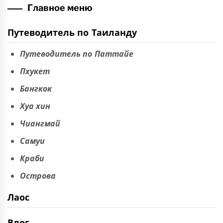
Главное меню
Путеводитель по Таиланду
Путеводитель по Паттайе
Пхукет
Бангкок
Хуа хин
Чиангмай
Самуи
Краби
Острова
Лаос
Влог