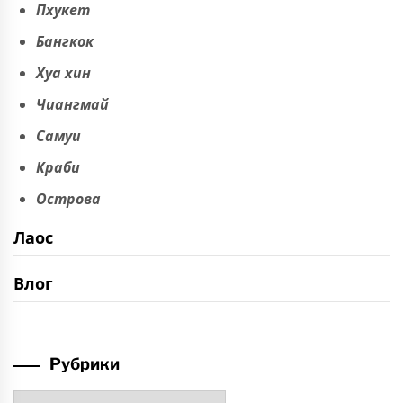
Пхукет
Бангкок
Хуа хин
Чиангмай
Самуи
Краби
Острова
Лаос
Влог
Рубрики
Рубрики