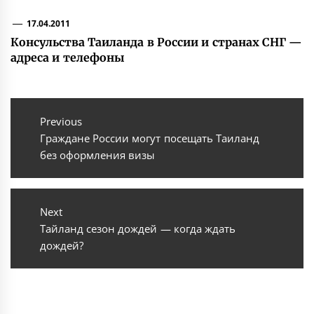
17.04.2011
Консульства Таиланда в России и странах СНГ —
адреса и телефоны
Навигация
по
Previous
Previous
Граждане России могут посещать Таиланд
записям
post:
без оформления визы
Next
Next
Тайланд сезон дождей — когда ждать
post:
дождей?