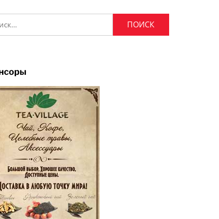
и:
нсоры