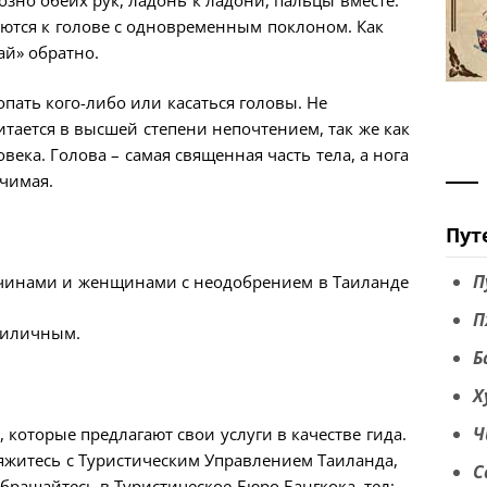
аются к голове с одновременным поклоном. Как
ай» обратно.
опать кого-либо или касаться головы. Не
итается в высшей степени непочтением, так же как
ека. Голова – самая священная часть тела, а нога
ачимая.
Пут
П
чинами и женщинами с неодобрением в Таиланде
П
риличным.
Б
Х
Ч
которые предлагают свои услуги в качестве гида.
яжитесь с Туристическим Управлением Таиланда,
С
обращайтесь в Туристическое Бюро Бангкока, тел: