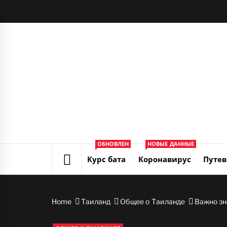
Skip
to
content
ОБНОВЛЕН
НОВЫЕ ДАННЫЕ
Курс бата
Коронавирус
Путев
Home
Таиланд
Общее о Таиланде
Важно зн