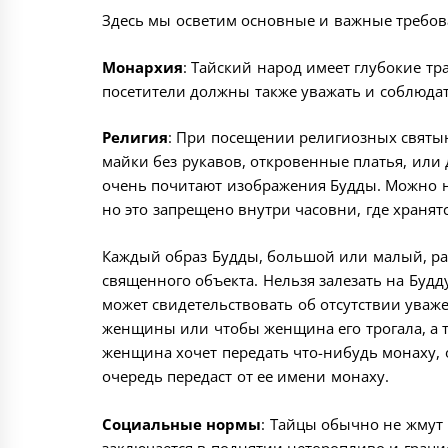
Здесь мы осветим основные и важные требов
Монархия
: Тайский народ имеет глубокие т
посетители должны также уважать и соблюдат
Религия
: При посещении религиозных святы
майки без рукавов, откровенные платья, или
очень почитают изображения Будды. Можно н
но это запрещено внутри часовни, где храня
Каждый образ Будды, большой или малый, раз
священного объекта. Нельзя залезать на Будд
может свидетельствовать об отсутствии уваж
женщины или чтобы женщина его трогала, а 
женщина хочет передать что-нибудь монаху, о
очередь передаст от ее имени монаху.
Социальные нормы
: Тайцы обычно не жмут 
заключается в поднятии неторопливо и грацио