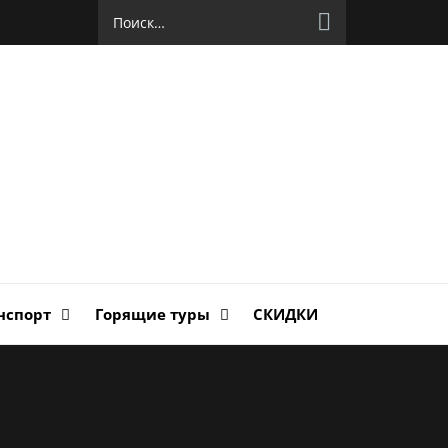
Найти:
руг
ланда
нспорт
Горящие туры
СКИДКИ