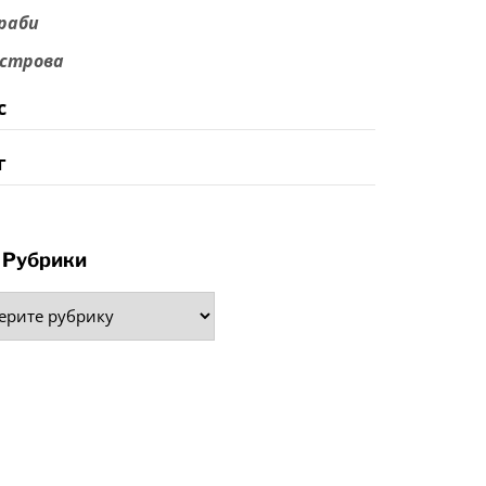
раби
строва
с
г
Рубрики
рики