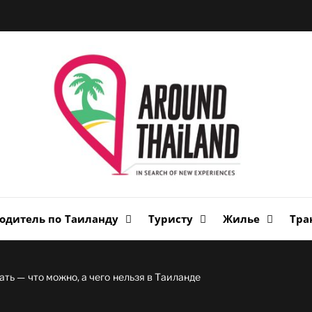
Вок
Таи
авторский путеводитель по стране улыбок
одитель по Таиланду
Туристу
Жилье
Тра
ать — что можно, а чего нельзя в Таиланде