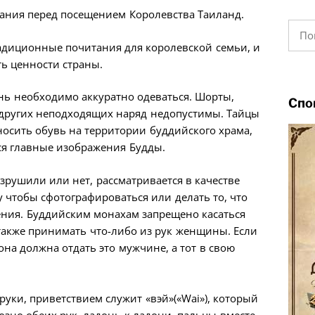
ания перед посещением Королевства Таиланд.
Найт
радиционные почитания для королевской семьи, и
ь ценности страны.
нь необходимо аккуратно одеваться. Шорты,
Спо
 других неподходящих наряд недопустимы. Тайцы
осить обувь на территории буддийского храма,
тся главные изображения Будды.
рушили или нет, рассматривается в качестве
у чтобы сфотографироваться или делать то, что
ения. Буддийским монахам запрещено касаться
также принимать что-либо из рук женщины. Если
на должна отдать это мужчине, а тот в свою
руки, приветствием служит «вэй»(«Wai»), который
зно обеих рук, ладонь к ладони, пальцы вместе.