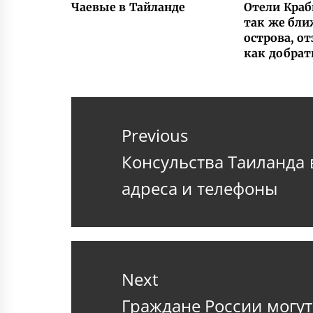
Чаевые в Тайланде
Отели Краби
так же бл
острова, о
как добрат
Навигация
по
Previous
записям
Previous
Консульства Таиланда 
post:
адреса и телефоны
Next
Next
Граждане России могут