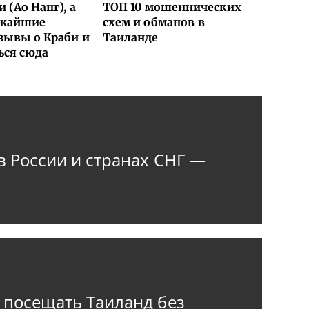
 (Ао Нанг), а
ТОП 10 мошеннических
ижайшие
схем и обманов в
тзывы о Краби и
Таиланде
ься сюда
в России и странах СНГ —
 посещать Таиланд без