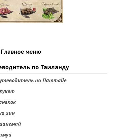
Главное меню
еводитель по Таиланду
утеводитель по Паттайе
хукет
ангкок
уа хин
иангмай
амуи