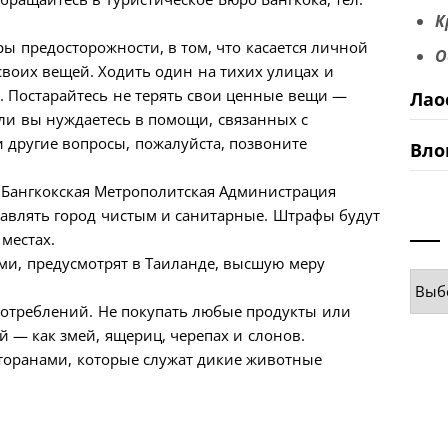
К
 предосторожности, в том, что касается личной
О
 своих вещей. Ходить один на тихих улицах и
 Постарайтесь не терять свои ценные вещи —
Лао
сли вы нуждаетесь в помощи, связанных с
и другие вопросы, пожалуйста, позвоните
Вло
 Бангкокская Метрополитская Администрация
ставлять город чистым и санитарные. Штрафы будут
местах.
ами, предусмотрят в Таиланде, высшую меру
Руб
отреблений. Не покупать любые продукты или
 — как змей, ящериц, черепах и слонов.
торанами, которые служат дикие животные