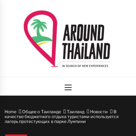
Skip
to
content
Вокруг
авторский путеводитель по стране улыбок
Primary
Таиланда
Menu
Home
Общее о Таиланде
Таиланд
Новости
В
качестве бюджетного отдыха туристами используется
лагерь протестующих в парке Лумпини