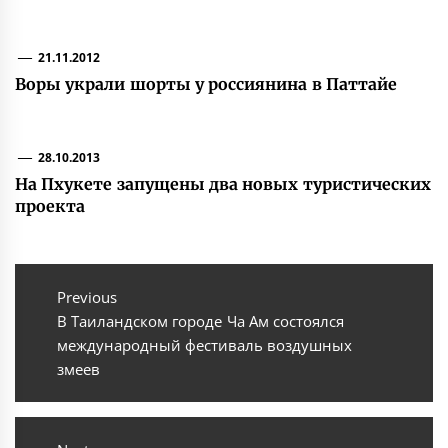
21.11.2012
Воры украли шорты у россиянина в Паттайе
28.10.2013
На Пхукете запущены два новых туристических
проекта
Навигация
по
Previous
Previous
В Таиландском городе Ча Ам состоялся
записям
post:
международный фестиваль воздушных
змеев