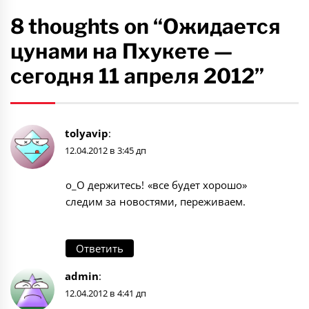
8 thoughts on “Ожидается
цунами на Пхукете —
cегодня 11 апреля 2012”
tolyavip
:
12.04.2012 в 3:45 дп
о_О держитесь! «все будет хорошо»
следим за новостями, переживаем.
Ответить
admin
:
12.04.2012 в 4:41 дп