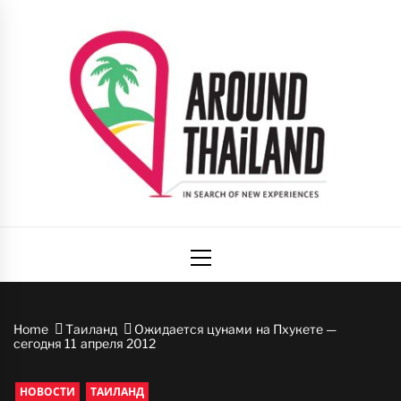
Skip
to
content
Вокруг
авторский путеводитель по стране улыбок
Primary
Таиланда
Menu
Home
Таиланд
Ожидается цунами на Пхукете —
cегодня 11 апреля 2012
НОВОСТИ
ТАИЛАНД