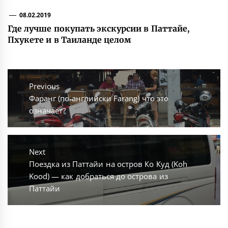
08.02.2019
Где лучше покупать экскурсии в Паттайе,
Пхукете и в Таиланде целом
Навигация
по
Previous
Previous
Фаранг (по-английски Farang) что это
записям
post:
означает?
Next
Next
Поездка из Паттайи на остров Ко Куд (Koh
post:
Kood) — как добраться до острова из
Паттайи