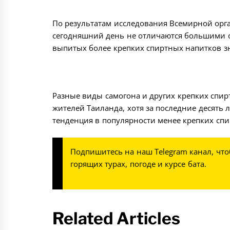
По результатам исследования Всемирной орг
сегодняшний день не отличаются большими о
выпитых более крепких спиртных напитков з
Разные виды самогона и других крепких спи
жителей Таиланда, хотя за последние десять
тенденция в популярности менее крепких спи
Подпишитесь на наш
Telegram канал
, чт
горящих турах, погоде и курсе бата.
Related Articles