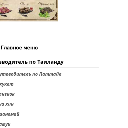
Главное меню
еводитель по Таиланду
утеводитель по Паттайе
хукет
ангкок
уа хин
иангмай
амуи