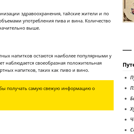
анизации здравоохранения, тайские жители и по
бъемами употребления пива и вина. Количество
начительно выше.
ртных напитков остаются наиболее популярными у
 лет наблюдается своеобразная положительная
Пут
ртных напитков, таких как пиво и вино.
П
П
обы получать самую свежую информацию о
Б
Х
Ч
С