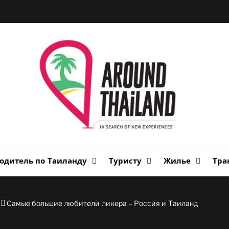
Вок
Таи
авторский путеводитель по стране улыбок
одитель по Таиланду
Туристу
Жилье
Тра
Самые большие любители ликера – Россия и Таиланд