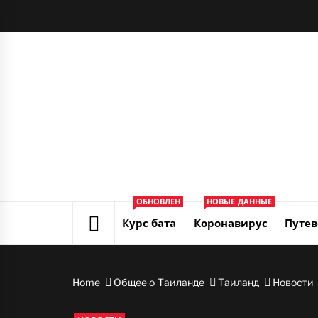
Skip
to
content
ОБНОВЛЕН
НОВЫЕ ДАННЫЕ
Курс бата
Коронавирус
Путев
Home
Общее о Таиланде
Таиланд
Новости