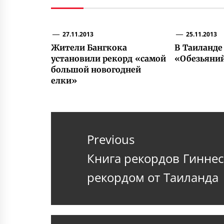
27.11.2013
25.11.2013
Жители Бангкока
В Таиланде
установили рекорд «самой
«Обезьяни
большой новогодней
елки»
Навигация
по
Previous
записям
Previous
Книга рекордов Гинне
post:
рекордом от Таиланда