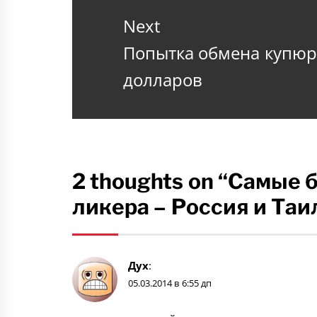
Next
Next
Попытка обмена купюр
post:
долларов
2 thoughts on “Самые
ликера – Россия и Таи
Дух
:
05.03.2014 в 6:55 дп