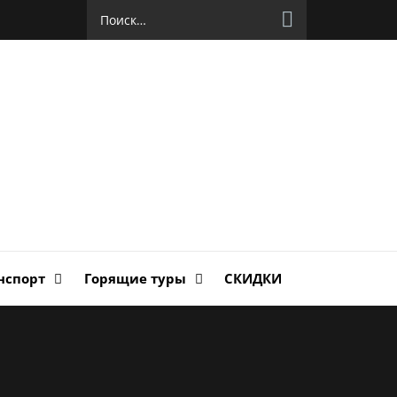
Найти:
руг
ланда
нспорт
Горящие туры
СКИДКИ