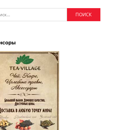
и:
нсоры