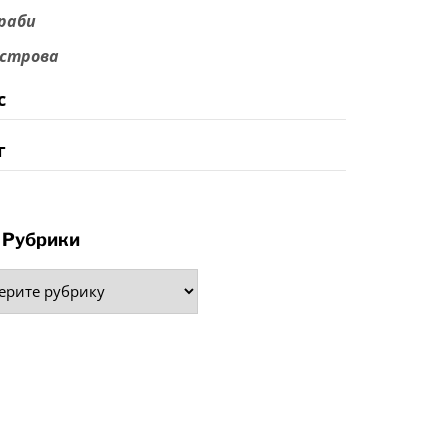
раби
строва
с
г
Рубрики
рики