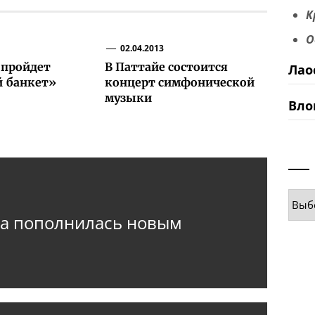
К
О
02.04.2013
 пройдет
В Паттайе состоится
Лао
й банкет»
концерт симфонической
музыки
Вло
Руб
са пополнилась новым