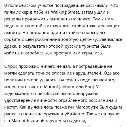
В полицейском участке пострадавшие рассказали, что
пили ликер в пабе на Walking Street, затем ушли и
решили продолжить выпивать на пляже. Там к ним
подошли трое тайских мужчин, якобы тоже желающих
выпить. Но внезапно один из тайцев попытался
сорвать с шеи россиянина золотую цепочку. Завязалась
драка, в результате которой русские туристы были
избиты и ограблены, а преступники скрылись.
Опрос прохожих ничего не дал, а пострадавшие не
могли сделать точное описание нарушителей. Однако
полиции вскоре удалось задержать подозреваемого,
известного как г-н Maroot Janhom или Rooj. У
задержанного при обыске были обнаружены
удостоверение личности ограбленного россиянина и
кастет. Как выяснилось позже г-н Maroot уже был судим
ранее за ношение оружия и убийство. Так же на руках
г-н Maroot были обнаружены ссадины,