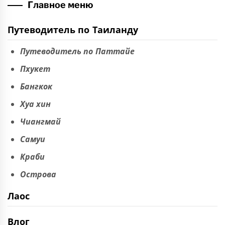
Главное меню
Путеводитель по Таиланду
Путеводитель по Паттайе
Пхукет
Бангкок
Хуа хин
Чиангмай
Самуи
Краби
Острова
Лаос
Влог