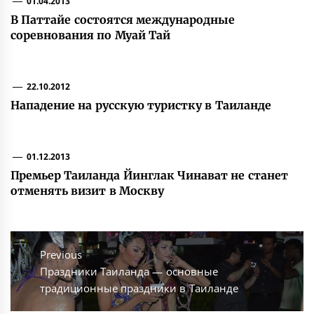
01.04.2013
В Паттайе состоятся международные
соревнования по Муай Тай
22.10.2012
Нападение на русскую туристку в Таиланде
01.12.2013
Премьер Таиланда Йинглак Чинават не станет
отменять визит в Москву
Навигация
по
Previous
Previous
Праздники Таиланда — основные
записям
post:
традиционные праздники в Таиланде