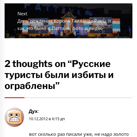
Next
Next
День рождения Короля Таиланда Рамы IX –
post:
как это было в Паттайе, фото и видео
2 thoughts on “Русские
туристы были избиты и
ограблены”
Дух
:
10.12.2012 в 6:15 дп
вот сколько раз писали уже, не надо золото