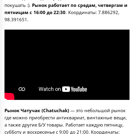
покушать :).
Рынок работает по средам, четвергам и
пятницам с 16:00 до 22:30
. Координаты:
7.886292,
98.391651
.
Рынок Чатучак (Chatuchak)
— это небольшой рынок
где можно приобрести антиквариат, винтажные вещи,
а также другие Б/У товары. Работает каждую пятницу,
субботу и воскресенье с 9:00 до 21:00. Координаты: