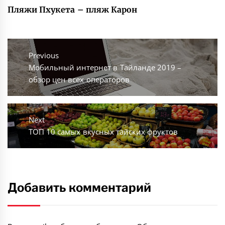
Пляжи Пхукета – пляж Карон
Навигация
по
Previous
Previous
Мобильный интернет в Тайланде 2019 –
записям
post:
обзор цен всех операторов
Next
Next
ТОП 10 самых вкусных тайских фруктов
post:
Добавить комментарий