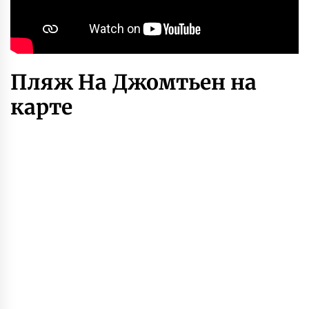
Пляж На Джомтьен на
карте