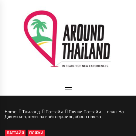
Skip
to
content
Вокруг
авторский путеводитель по стране улыбок
Primary
Таиланда
Menu
Home
Таиланд
Паттайя
Пляжи Паттайи — пляж На
Джомтьен, цены на кайтсерфинг, обзор пляжа
ПАТТАЙЯ
ПЛЯЖИ