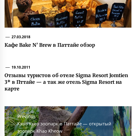
27.03.2018
Кафе Bake N’ Brew в Паттайе обзор
19.10.2011
Отзывы туристов об отеле Sigma Resort Jomtien
3* в Пттайе — а так же отель Sigma Resort на
карте
Навигация
по
Previous
Previous
Кхао Кхео зоопарк в Паттайе — открытый
записям
post:
зоопарк Khao Kheow