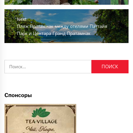
Next
Next
Пляж Пратамнак между отелями Паттайя
post:
Парк и Центара Гранд Пратамнак
Найти:
Спонсоры