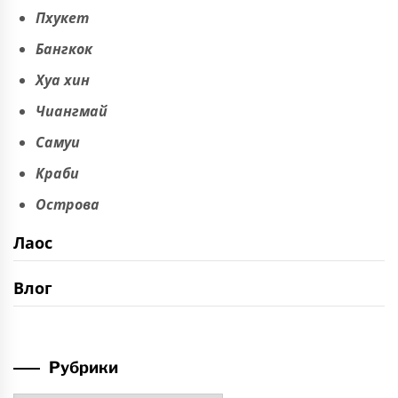
Пхукет
Бангкок
Хуа хин
Чиангмай
Самуи
Краби
Острова
Лаос
Влог
Рубрики