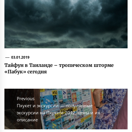
03.01.2019
Тайфун в Таиланде – тропическом шторме
«Пабук» сегодня
Навигация
по
Previous
Previous
Пхукет и экскурсии — популярные
записям
post:
экскурсии на Пхукете 2012, цены и их
описание