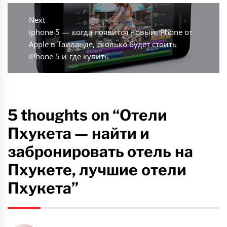
Next
Next
iphone 5 — когда появится новый iPhone от
post:
Apple в Таиланде, сколько будет стоить
iPhone 5 и где купить
5 thoughts on “Отели
Пхукета — найти и
забронировать отель на
Пхукете, лучшие отели
Пхукета”