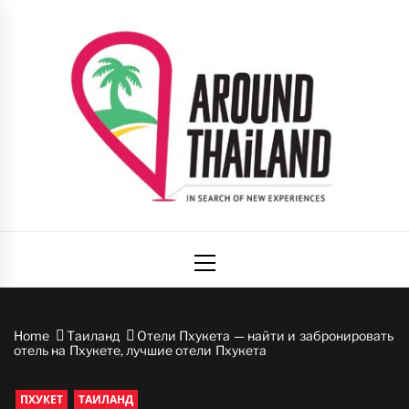
Skip
to
content
Вокруг
авторский путеводитель по стране улыбок
Primary
Таиланда
Menu
Home
Таиланд
Отели Пхукета — найти и забронировать
отель на Пхукете, лучшие отели Пхукета
ПХУКЕТ
ТАИЛАНД