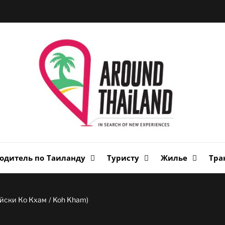
Вок
Таи
авторский путеводитель по стране улыбок
одитель по Таиланду
Туристу
Жилье
Тра
йски Ко Кхам / Koh Kham)