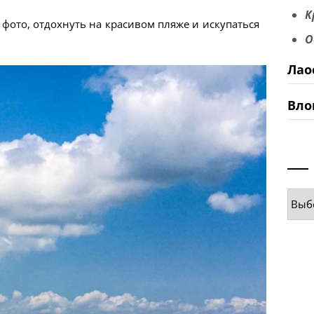
К
фото, отдохнуть на красивом пляже и искупаться
О
Лао
Вло
Руб