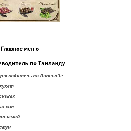
Главное меню
еводитель по Таиланду
утеводитель по Паттайе
хукет
ангкок
уа хин
иангмай
амуи