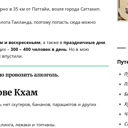
о в 35 км от Паттайи, возле города Саттахип.
лота Таиланда, поэтому попасть сюда можно
ам и воскресеньям
, а также в
праздничные дни
.
щих –
300 – 400 человек в день
. Но в мою
 впустили.
Пут
П
о провозить алкоголь.
П
ове Кхам
Б
Х
ь нет скутеров, бананов, парашютов и других
Ч
С
клинга, лежаки и топчаны.