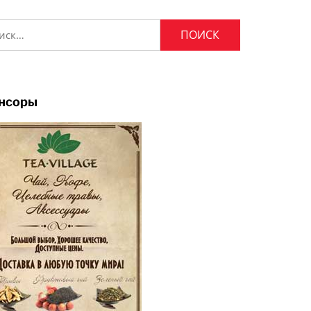
и:
нсоры