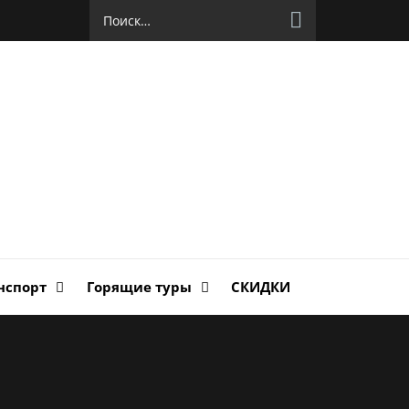
Найти:
руг
ланда
нспорт
Горящие туры
СКИДКИ