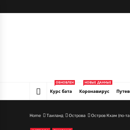
Skip
to
content
ОБНОВЛЕН
НОВЫЕ ДАННЫЕ
Курс бата
Коронавирус
Путев
Home
Таиланд
Острова
Остров Кхам (по-та