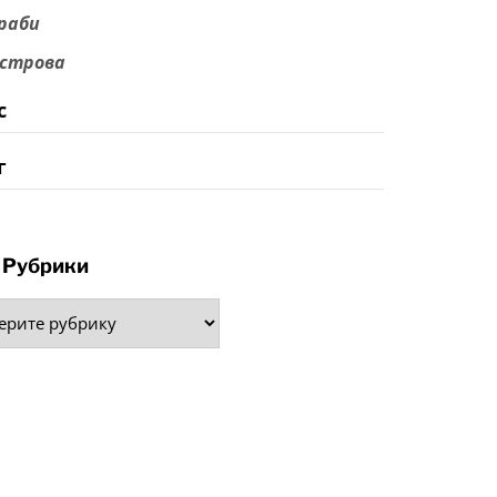
раби
строва
с
г
Рубрики
рики