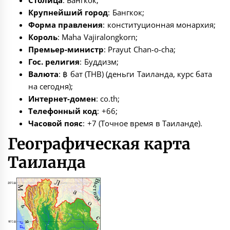
Столица
: Бангкок;
Крупнейший город
: Бангкок;
Форма правления
: конституционная монархия;
Король
: Maha Vajiralongkorn;
Премьер-министр
: Prayut Chan-o-cha;
Гос. религия
: Буддизм;
Валюта
: ฿ бат (THB) (
деньги Таиланда
,
курс бата
на сегодня
);
Интернет-домен
: co.th;
Телефонный код
: +66;
Часовой пояс
: +7 (
Точное время в Таиланде
).
Географическая карта
Таиланда