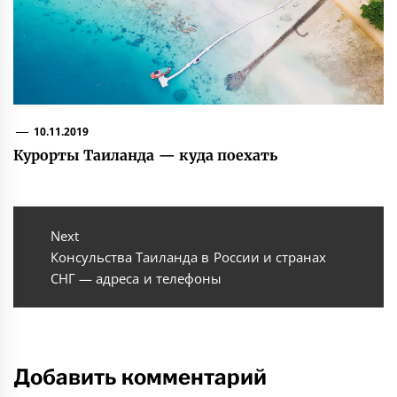
10.11.2019
Курорты Таиланда — куда поехать
Навигация
по
Next
Next
Консульства Таиланда в России и странах
записям
post:
СНГ — адреса и телефоны
Добавить комментарий