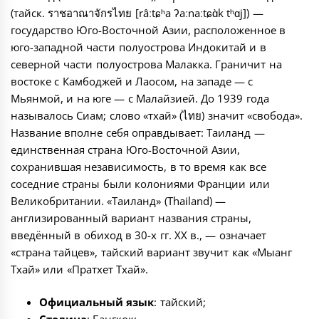
(тайск. ราชอาณาจักรไทย [râːtɕʰa ʔaːnaːtɕɑ̀k tʰɑj]) —
государство Юго-Восточной Азии, расположенное в
юго-западной части полуострова Индокитай и в
северной части полуострова Малакка. Граничит на
востоке с Камбоджей и Лаосом, на западе — с
Мьянмой, и на юге — с Малайзией. До 1939 года
называлось Сиам; слово «тхай» (ไทย) значит «свобода».
Название вполне себя оправдывает: Таиланд —
единственная страна Юго-Восточной Азии,
сохранившая независимость, в то время как все
соседние страны были колониями Франции или
Великобритании. «Таиланд» (Thailand) —
англизированный вариант названия страны,
введённый в обиход в 30-х гг. XX в., — означает
«страна тайцев», тайский вариант звучит как «Мыанг
Тхай» или «Пратхет Тхай».
Официальный язык
: тайский;