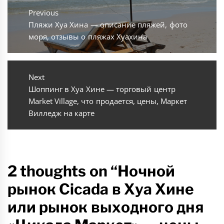
по
Previous
Previous
Пляжи Хуа Хина — описание пляжей, фото
записям
post:
моря, отзывы о пляжах Хуахина
Next
Next
Шоппинг в Хуа Хине — торговый центр
post:
Market Village, что продается, цены, Маркет
Вилледж на карте
2 thoughts on “Ночной
рынок Cicada в Хуа Хине
или рынок выходного дня