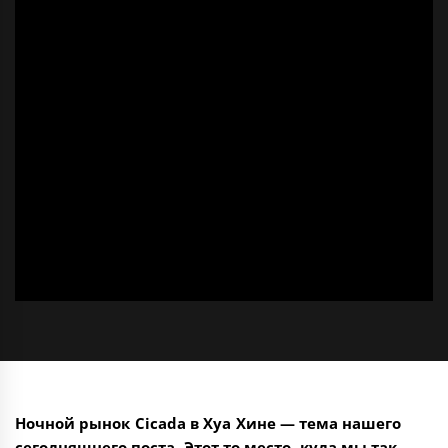
Ночной рынок Cicada в Хуа Хине — тема нашего
сегодняшнего поста. Этот то место, куда мы так