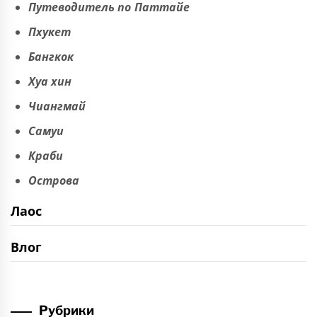
Путеводитель по Паттайе
Пхукет
Бангкок
Хуа хин
Чиангмай
Самуи
Краби
Острова
Лаос
Влог
Рубрики