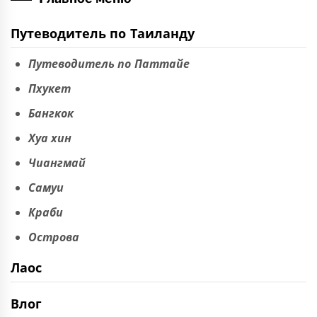
Путеводитель по Таиланду
Путеводитель по Паттайе
Пхукет
Бангкок
Хуа хин
Чиангмай
Самуи
Краби
Острова
Лаос
Влог