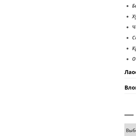
Б
Х
Ч
С
К
О
Лао
Вло
Руб