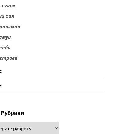
ангкок
уа хин
иангмай
амуи
раби
строва
с
г
Рубрики
рики