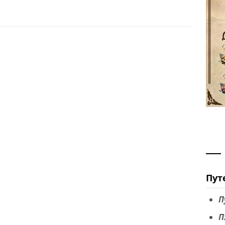
Пут
П
П