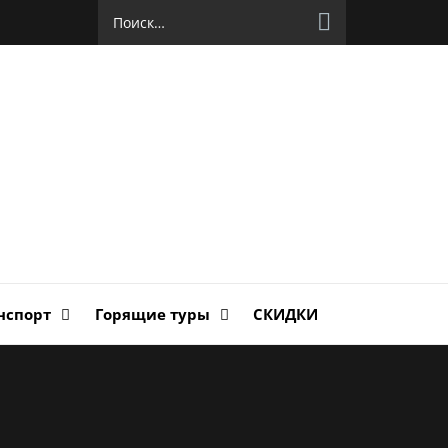
Найти:
руг
ланда
нспорт
Горящие туры
СКИДКИ