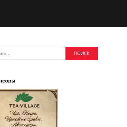
и:
нсоры