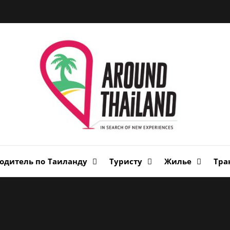
Вок
Таи
авторский путеводитель по стране улыбок
одитель по Таиланду
Туристу
Жилье
Тра