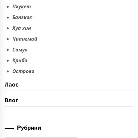
Пхукет
Бангкок
Хуа хин
Чиангмай
Самуи
Краби
Острова
Лаос
Влог
Рубрики