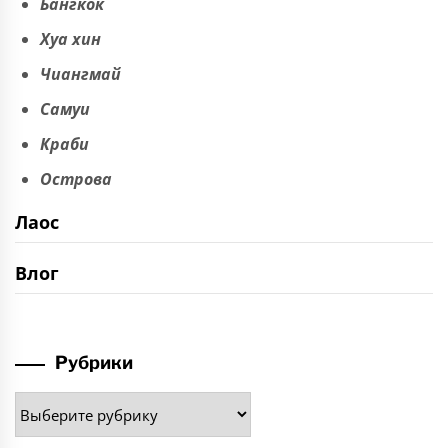
Бангкок
Хуа хин
Чиангмай
Самуи
Краби
Острова
Лаос
Влог
Рубрики
Рубрики