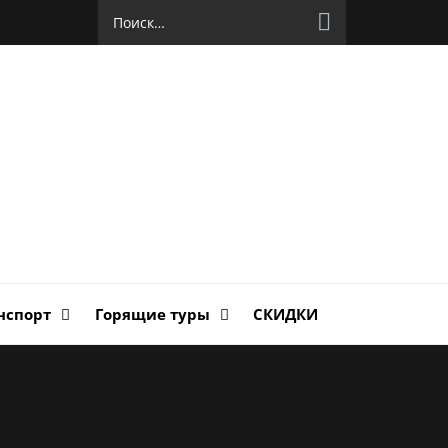
Найти:
руг
ланда
нспорт
Горящие туры
СКИДКИ