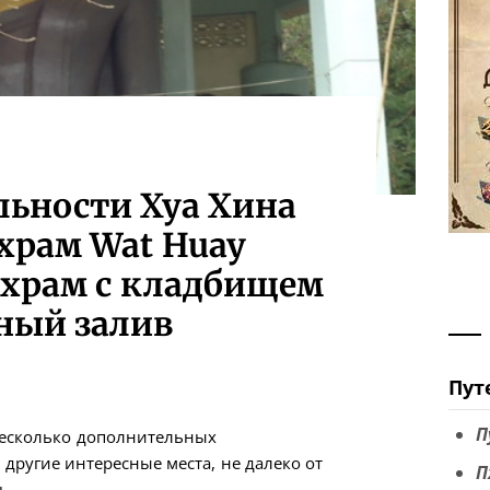
ьности Хуа Хина
храм Wat Huay
 храм с кладбищем
ный залив
Пут
П
 несколько дополнительных
другие интересные места, не далеко от
П
ь.