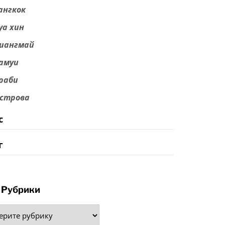
ангкок
уа хин
иангмай
амуи
раби
строва
с
г
Рубрики
рики