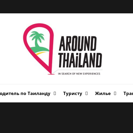
Вок
Таи
авторский путеводитель по стране улыбок
одитель по Таиланду
Туристу
Жилье
Тра