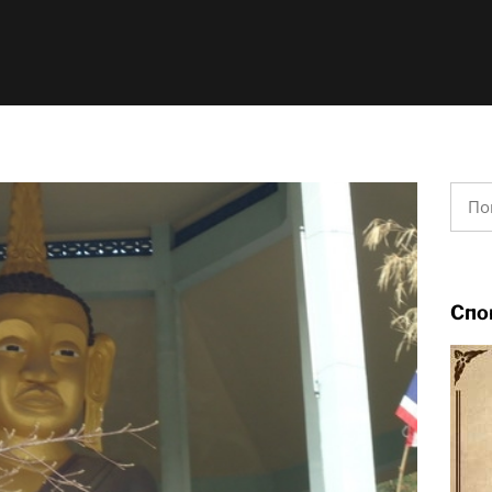
Найт
Спо