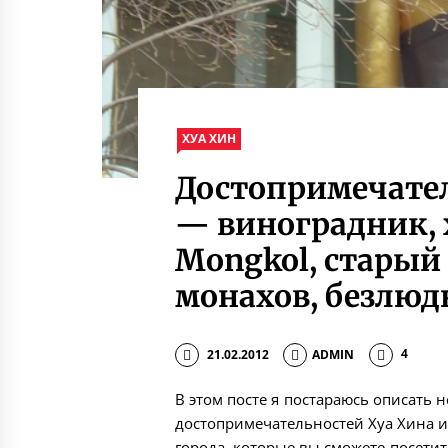
ХУА ХИН
Достопримечател
— виноградник, 
Mongkol, старый
монахов, безлюд
21.02.2012
ADMIN
4
В этом посте я постараюсь описать
достопримечательностей Хуа Хина и 
города, которые вы сможете посетит