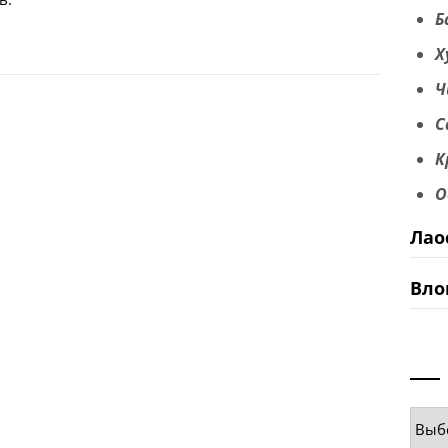
Б
Х
Ч
С
К
О
Лао
Вло
Руб