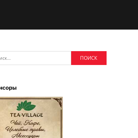
и:
нсоры