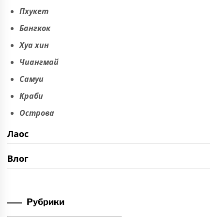
Пхукет
Бангкок
Хуа хин
Чиангмай
Самуи
Краби
Острова
Лаос
Влог
Рубрики