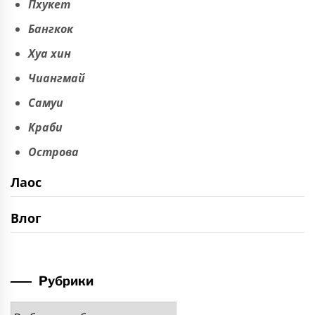
Пхукет
Бангкок
Хуа хин
Чиангмай
Самуи
Краби
Острова
Лаос
Влог
Рубрики
Рубрики