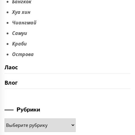
Бангкок
Хуа хин
Чиангмай
Самуи
Краби
Острова
Лаос
Влог
Рубрики
Рубрики