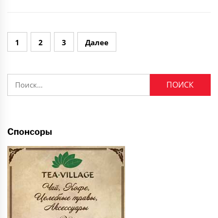
Навигация
1
2
3
Далее
по
записям
Найти:
Спонсоры